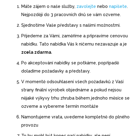
Máte zájem o naše služby,
zavolejte
nebo
napíšete
.
Nejpozději do 3 pracovních dnů se vám ozveme.
Sjednotíme Vaše představy s našimi možnostmi.
Přijedeme za Vámi, zaměříme a připravíme cenovou
nabídku. Tato nabídka Vás k ničemu nezavazuje a je
zcela zdarma
.
Po akceptování nabídky se potkáme, popřípadě
doladíme požadavky a představy.
V momentě odsouhlasení všech požadavků z Vaší
strany finální výrobek objednáme a pokud nejsou
nějaké výkyvy trhu zhruba během jednoho měsíce se
ozveme a vybereme termín montáže
Namontujeme vrata, uvedeme kompletně do plného
provozu
To by mohl být konec naší nabídky, ale není,