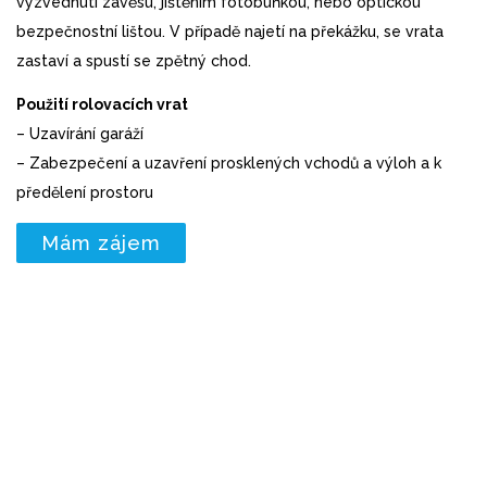
vyzvednutí závěsu, jištěním fotobuňkou, nebo optickou
bezpečnostní lištou. V případě najetí na překážku, se vrata
zastaví a spustí se zpětný chod.
Použití rolovacích vrat
– Uzavírání garáží
– Zabezpečení a uzavření prosklených vchodů a výloh a k
předělení prostoru
Mám zájem