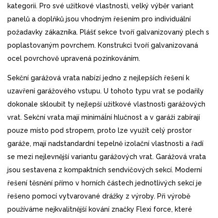
kategorii. Pro své užitkové vlastnosti, velký výběr variant
panelů a doplňků jsou vhodným řešením pro individuální
požadavky zákazníka. Plášť sekce tvoří galvanizovaný plech s
poplastovaným povrchem. Konstrukci tvoří galvanizovaná
ocel povrchově upravená pozinkováním.
Sekční garážová vrata nabízí jedno z nejlepších řešení k
uzavření garážového vstupu. U tohoto typu vrat se podařily
dokonale skloubit ty nejlepší užitkové vlastnosti garážových
vrat. Sekční vrata mají minimáĺní hlučnost a v garáži zabírají
pouze místo pod stropem, proto lze využít celý prostor
garáže, mají nadstandardní tepelně izolační vlastnosti a řadí
se mezi nejlevnější variantu garážových vrat. Garážová vrata
jsou sestavena z kompaktních sendvičových sekcí. Moderní
řešení těsnění přímo v horních částech jednotlivých sekcí je
řešeno pomocí vytvarované drážky z výroby. Při výrobě
používáme nejkvalitnější kování značky Flexi force, které